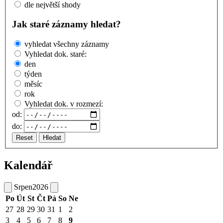
dle největší shody
Jak staré záznamy hledat?
vyhledat všechny záznamy
Vyhledat dok. staré:
den
týden
měsíc
rok
Vyhledat dok. v rozmezí:
od:
do:
Reset
Hledat
Kalendář
Srpen
2026
Po
Út
St
Čt
Pá
So
Ne
27
28
29
30
31
1
2
3
4
5
6
7
8
9