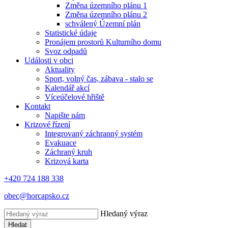
Změna územního plánu 1
Změna územního plánu 2
schválený Územní plán
Statistické údaje
Pronájem prostorů Kulturního domu
Svoz odpadů
Události v obci
Aktuality
Sport, volný čas, zábava - stalo se
Kalendář akcí
Víceúčelové hřiště
Kontakt
Napište nám
Krizové řízení
Integrovaný záchranný systém
Evakuace
Záchraný kruh
Krizová karta
+420 724 188 338
obec@horcapsko.cz
Hledaný výraz
Hledat