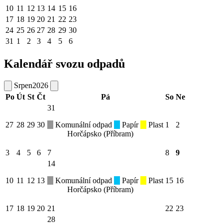
10
11
12
13
14
15
16
17
18
19
20
21
22
23
24
25
26
27
28
29
30
31
1
2
3
4
5
6
Kalendář svozu odpadů
Srpen
2026
Po
Út
St
Čt
Pá
So
Ne
31
27
28
29
30
Komunální odpad
Papír
Plast
1
2
Horčápsko (Příbram)
3
4
5
6
7
8
9
14
10
11
12
13
Komunální odpad
Papír
Plast
15
16
Horčápsko (Příbram)
17
18
19
20
21
22
23
28