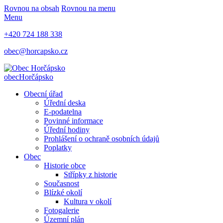
Rovnou na obsah
Rovnou na menu
Menu
+420 724 188 338
obec@horcapsko.cz
obec
Horčápsko
Obecní úřad
Úřední deska
E-podatelna
Povinné informace
Úřední hodiny
Prohlášení o ochraně osobních údajů
Poplatky
Obec
Historie obce
Střípky z historie
Současnost
Blízké okolí
Kultura v okolí
Fotogalerie
Územní plán