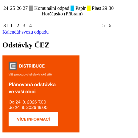
24
25
26
27
Komunální odpad
Papír
Plast
29
30
Horčápsko (Příbram)
31
1
2
3
4
5
6
Kalendář svozu odpadu
Odstávky ČEZ