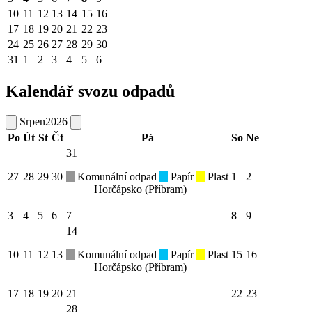
10
11
12
13
14
15
16
17
18
19
20
21
22
23
24
25
26
27
28
29
30
31
1
2
3
4
5
6
Kalendář svozu odpadů
Srpen
2026
Po
Út
St
Čt
Pá
So
Ne
31
27
28
29
30
Komunální odpad
Papír
Plast
1
2
Horčápsko (Příbram)
3
4
5
6
7
8
9
14
10
11
12
13
Komunální odpad
Papír
Plast
15
16
Horčápsko (Příbram)
17
18
19
20
21
22
23
28