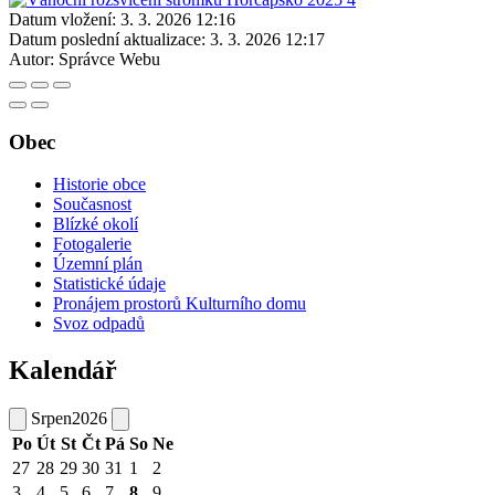
Datum vložení:
3. 3. 2026 12:16
Datum poslední aktualizace:
3. 3. 2026 12:17
Autor:
Správce Webu
Obec
Historie obce
Současnost
Blízké okolí
Fotogalerie
Územní plán
Statistické údaje
Pronájem prostorů Kulturního domu
Svoz odpadů
Kalendář
Srpen
2026
Po
Út
St
Čt
Pá
So
Ne
27
28
29
30
31
1
2
3
4
5
6
7
8
9