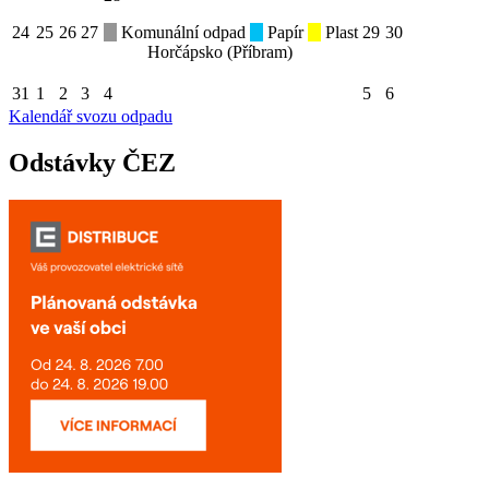
24
25
26
27
Komunální odpad
Papír
Plast
29
30
Horčápsko (Příbram)
31
1
2
3
4
5
6
Kalendář svozu odpadu
Odstávky ČEZ