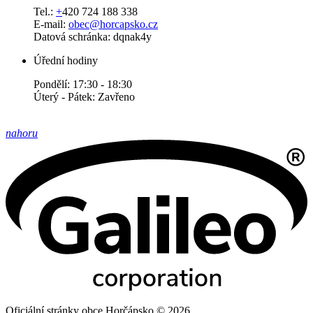
Tel.:
+
420 724 188 338
E-mail:
obec@horcapsko.cz
Datová schránka: dqnak4y
Úřední hodiny
Pondělí: 17:30 - 18:30
Úterý - Pátek: Zavřeno
nahoru
Oficiální stránky obce Horčápsko © 2026