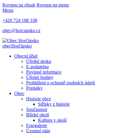
Rovnou na obsah
Rovnou na menu
Menu
+420 724 188 338
obec@horcapsko.cz
obec
Horčápsko
Obecní úřad
Úřední deska
E-podatelna
Povinné informace
Úřední hodiny
Prohlášení o ochraně osobních údajů
Poplatky
Obec
Historie obce
Střípky z historie
Současnost
Blízké okolí
Kultura v okolí
Fotogalerie
Územní plán