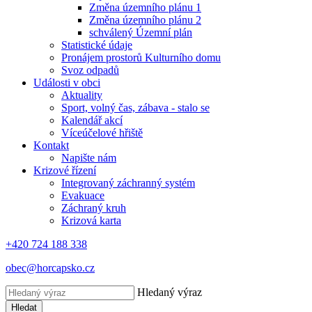
Změna územního plánu 1
Změna územního plánu 2
schválený Územní plán
Statistické údaje
Pronájem prostorů Kulturního domu
Svoz odpadů
Události v obci
Aktuality
Sport, volný čas, zábava - stalo se
Kalendář akcí
Víceúčelové hřiště
Kontakt
Napište nám
Krizové řízení
Integrovaný záchranný systém
Evakuace
Záchraný kruh
Krizová karta
+420 724 188 338
obec@horcapsko.cz
Hledaný výraz
Hledat